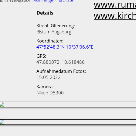
ions-Navigation:
vorherige
-
nächste
www.ruma
Details
www.kirch
Kirchl. Gliederung:
Bistum Augsburg
Koordinaten:
47°52'48.3"N 10°37'06.6"E
GPS:
47.880072, 10.618486
Aufnahmedatum Fotos:
15.05.2022
Kamera:
Nikon D5300