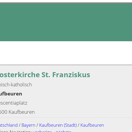
osterkirche St. Franziskus
isch-katholisch
ufbeuren
scentiaplatz
600 Kaufbeuren
tschland
/
Bayern
/
Kaufbeuren (Stadt)
/
Kaufbeuren