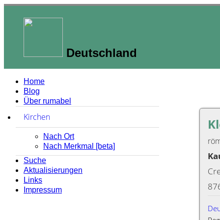
Deutschland
Home
Blog
Über rumabel
Kirchen
zum Ausklappen anklicken
Kl
Nach Ort
röm
Nach Merkmal [beta]
Ka
Suche
Cre
Aktualisierungen
Links
87
Impressum
Deu