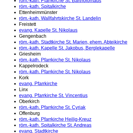
röm.-kath. Pfarrkirche St. Bartholomäus
röm.-kath. Spitalkirche
Ettenheimmünster
röm.-kath. Wallfahrtskirche St. Landelin
Freistett
evang. Kapelle St. Nikolaus
Gengenbach
röm.-kath. Stadtkirche St. Marien, ehem. Abteikirche
röm.-kath. Kapelle St. Jakobus, Berglekapelle
Griesheim
röm.-kath. Pfarrkirche St. Nikolaus
Kappelrodeck
röm.-kath. Pfarrkirche St. Nikolaus
Kork
evang. Pfarrkirche
Linx
evang. Pfarrkirche St. Vincentius
Oberkirch
röm.-kath. Pfarrkirche St. Cyriak
Offenburg
röm.-kath. Pfarrkirche Heilig-Kreuz
röm.-kath. Spitalkirche St. Andreas
evang. Stadtkirche