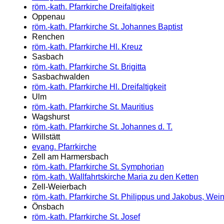
röm.-kath. Pfarrkirche Dreifaltigkeit
Oppenau
röm.-kath. Pfarrkirche St. Johannes Baptist
Renchen
röm.-kath. Pfarrkirche Hl. Kreuz
Sasbach
röm.-kath. Pfarrkirche St. Brigitta
Sasbachwalden
röm.-kath. Pfarrkirche Hl. Dreifaltigkeit
Ulm
röm.-kath. Pfarrkirche St. Mauritius
Wagshurst
röm.-kath. Pfarrkirche St. Johannes d. T.
Willstätt
evang. Pfarrkirche
Zell am Harmersbach
röm.-kath. Pfarrkirche St. Symphorian
röm.-kath. Wallfahrtskirche Maria zu den Ketten
Zell-Weierbach
röm.-kath. Pfarrkirche St. Philippus und Jakobus, Wei
Önsbach
röm.-kath. Pfarrkirche St. Josef